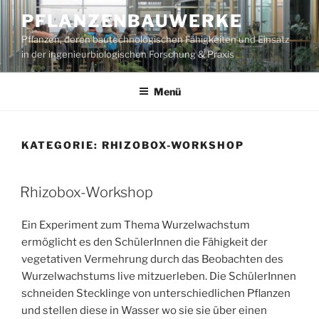
Zum
PFLANZENBAUWERKE
Inhalt
Pflanzen, deren bautechnologischen Fähigkeiten und Einsatz
springen
in der ingenieurbiologischen Forschung & Praxis
Menü
KATEGORIE:
RHIZOBOX-WORKSHOP
VERÖFFENTLICHT
Rhizobox-Workshop
AM
Ein Experiment zum Thema Wurzelwachstum
ermöglicht es den SchülerInnen die Fähigkeit der
vegetativen Vermehrung durch das Beobachten des
Wurzelwachstums live mitzuerleben. Die SchülerInnen
schneiden Stecklinge von unterschiedlichen Pflanzen
und stellen diese in Wasser wo sie sie über einen