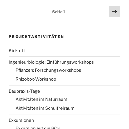
Seitennummerierung
Näch
Seite
1
Seit
der
Beiträge
PROJEKTAKTIVITÄTEN
Kick-off
Ingenieurbiologie: Einführungsworkshops
Pflanzen: Forschungsworkshops
Rhizobox-Workshop
Baupraxis-Tage
Aktivitäten im Naturraum
Aktivitäten im Schulfreiraum
Exkursionen
Exkursion auf die BOKU