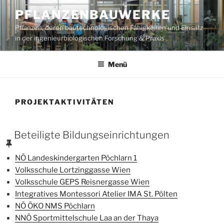
Zum
PFLANZENBAUWERKE
Inhalt
Pflanzen, deren bautechnologischen Fähigkeiten und Einsatz
springen
in der ingenieurbiologischen Forschung & Praxis
Menü
PROJEKTAKTIVITÄTEN
VERÖFFENTLICHT
Beteiligte Bildungseinrichtungen
AM
NÖ Landeskindergarten Pöchlarn 1
Volksschule Lortzinggasse Wien
Volksschule GEPS Reisnergasse Wien
Integratives Montessori Atelier IMA St. Pölten
NÖ ÖKO NMS Pöchlarn
NNÖ Sportmittelschule Laa an der Thaya