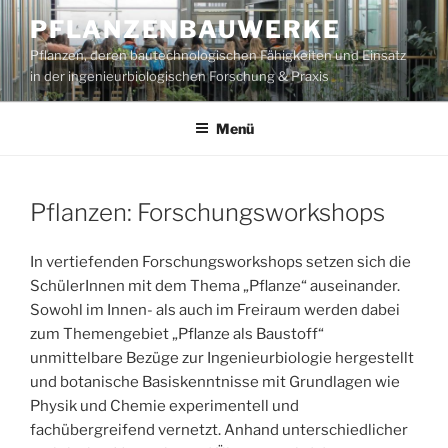
Zum
PFLANZENBAUWERKE
Inhalt
Pflanzen, deren bautechnologischen Fähigkeiten und Einsatz
springen
in der ingenieurbiologischen Forschung & Praxis
Menü
VERÖFFENTLICHT
Pflanzen: Forschungsworkshops
AM
In vertiefenden Forschungsworkshops setzen sich die
SchülerInnen mit dem Thema „Pflanze“ auseinander.
Sowohl im Innen- als auch im Freiraum werden dabei
zum Themengebiet „Pflanze als Baustoff“
unmittelbare Bezüge zur Ingenieurbiologie hergestellt
und botanische Basiskenntnisse mit Grundlagen wie
Physik und Chemie experimentell und
fachübergreifend vernetzt. Anhand unterschiedlicher