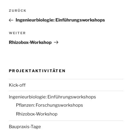
Beitragsnavigation
Vorheriger
ZURÜCK
Beitrag
Ingenieurbiologie: Einführungsworkshops
Nächster
WEITER
Beitrag
Rhizobox-Workshop
PROJEKTAKTIVITÄTEN
Kick-off
Ingenieurbiologie: Einführungsworkshops
Pflanzen: Forschungsworkshops
Rhizobox-Workshop
Baupraxis-Tage